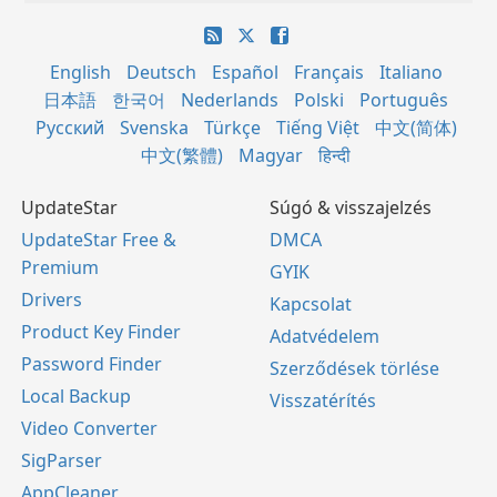
English
Deutsch
Español
Français
Italiano
日本語
한국어
Nederlands
Polski
Português
Русский
Svenska
Türkçe
Tiếng Việt
中文(简体)
中文(繁體)
Magyar
हिन्दी
UpdateStar
Súgó & visszajelzés
UpdateStar Free &
DMCA
Premium
GYIK
Drivers
Kapcsolat
Product Key Finder
Adatvédelem
Password Finder
Szerződések törlése
Local Backup
Visszatérítés
Video Converter
SigParser
AppCleaner