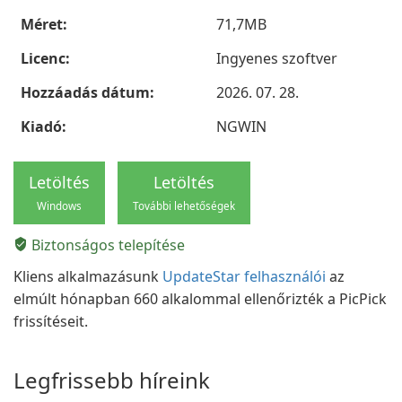
Méret:
71,7MB
Licenc:
Ingyenes szoftver
Hozzáadás dátum:
2026. 07. 28.
Kiadó:
NGWIN
Letöltés
Letöltés
Windows
További lehetőségek
Biztonságos telepítése
Kliens alkalmazásunk
UpdateStar felhasználói
az
elmúlt hónapban 660 alkalommal ellenőrizték a PicPick
frissítéseit.
Legfrissebb híreink