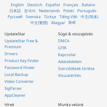
English
Deutsch
Español
Français
Italiano
日本語
한국어
Nederlands
Polski
Português
Русский
Svenska
Türkçe
Tiếng Việt
中文(简体)
中文(繁體)
Magyar
हिन्दी
UpdateStar
Súgó & visszajelzés
UpdateStar Free &
DMCA
Premium
GYIK
Drivers
Kapcsolat
Product Key Finder
Adatvédelem
Password Finder
Szerződések törlése
Local Backup
Visszatérítés
Video Converter
SigParser
AppCleaner
Hírek
Munka velünk