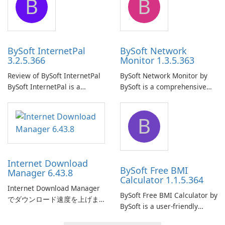
B
B
ensure the continuous and
to easily browse and manage
uninterrupted operation of
shared folders on their
your computer system.
network.
BySoft InternetPal
BySoft Network
3.2.5.366
Monitor 1.3.5.363
Review of BySoft InternetPal
BySoft Network Monitor by
BySoft InternetPal is a
BySoft is a comprehensive
comprehensive software
network monitoring software
application designed to
designed to help businesses
B
monitor your internet
effectively manage their
connection and provide real-
network infrastructure.
time insights into its
performance.
Internet Download
BySoft Free BMI
Manager 6.43.8
Calculator 1.1.5.364
Internet Download Manager
BySoft Free BMI Calculator by
でダウンロード速度を上げま
BySoft is a user-friendly
しょう!
software application