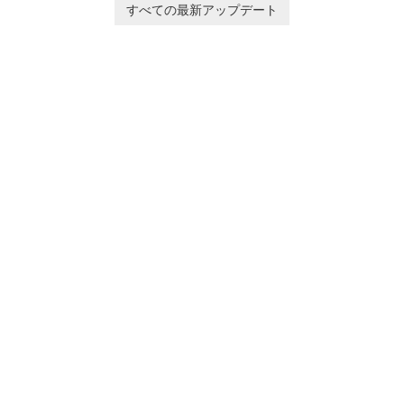
designed to help you
すべての最新アップデート
calculate your Body Mass
Index quickly and accurately.