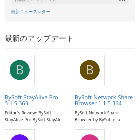
最新ニュースレター
最新のアップデート
B
B
BySoft StayAlive Pro
BySoft Network Share
3.1.5.363
Browser 1.1.5.364
Editor's Review: BySoft
BySoft Network Share
StayAlive Pro BySoft StayAlive
Browser by BySoft is a
Pro is a reliable software
comprehensive software
application designed to
application that allows users