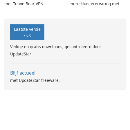
met TunnelBear VPN
muziekluisterervaring met
SpotPlayer
Laatste versie
7.6.0
Veilige en gratis downloads, gecontroleerd door
UpdateStar
Blijf actueel
met UpdateStar freeware.