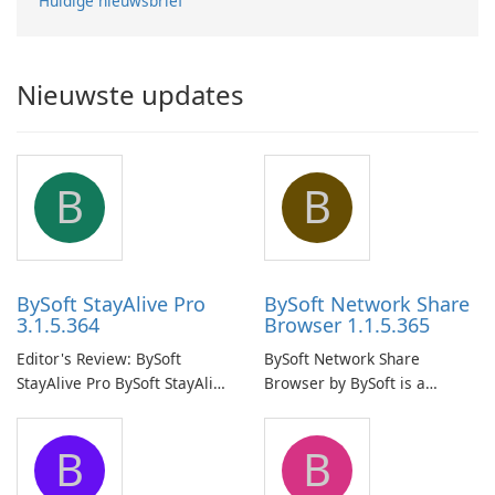
Huidige nieuwsbrief
Nieuwste updates
B
B
BySoft StayAlive Pro
BySoft Network Share
3.1.5.364
Browser 1.1.5.365
Editor's Review: BySoft
BySoft Network Share
StayAlive Pro BySoft StayAlive
Browser by BySoft is a
Pro is a reliable software
comprehensive software
application designed to
application that allows users
B
B
ensure the continuous and
to easily browse and manage
uninterrupted operation of
shared folders on their