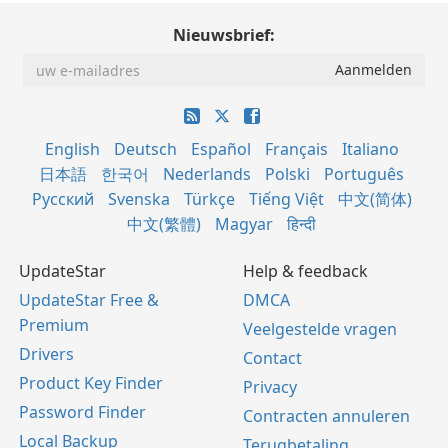
Nieuwsbrief:
English
Deutsch
Español
Français
Italiano
日本語
한국어
Nederlands
Polski
Português
Русский
Svenska
Türkçe
Tiếng Việt
中文(简体)
中文(繁體)
Magyar
हिन्दी
UpdateStar
Help & feedback
UpdateStar Free &
DMCA
Premium
Veelgestelde vragen
Drivers
Contact
Product Key Finder
Privacy
Password Finder
Contracten annuleren
Local Backup
Terugbetaling