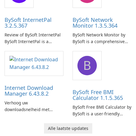
your computer system.
network.
BySoft InternetPal
BySoft Network
3.2.5.367
Monitor 1.3.5.364
Review of BySoft InternetPal
BySoft Network Monitor by
BySoft InternetPal is a
BySoft is a comprehensive
comprehensive software
network monitoring software
application designed to
designed to help businesses
B
monitor your internet
effectively manage their
connection and provide real-
network infrastructure.
time insights into its
performance.
Internet Download
BySoft Free BMI
Manager 6.43.8.2
Calculator 1.1.5.365
Verhoog uw
BySoft Free BMI Calculator by
downloadsnelheid met
BySoft is a user-friendly
Internet Download Manager!
software application
designed to help you
Alle laatste updates
calculate your Body Mass