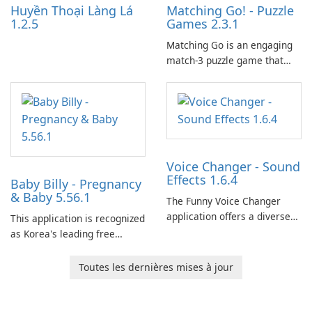
Huyền Thoại Làng Lá
Matching Go! - Puzzle
1.2.5
Games 2.3.1
Matching Go is an engaging
match-3 puzzle game that
invites players to join Chloe
and her charming corgi,
Ollie, on an adventurous
journey across diverse
landscapes.
Voice Changer - Sound
Effects 1.6.4
Baby Billy - Pregnancy
& Baby 5.56.1
The Funny Voice Changer
application offers a diverse
This application is recognized
selection of over 50 sound
as Korea's leading free
and voice effects, providing
platform for pregnancy and
users with robust
baby tracking, offering
Toutes les dernières mises à jour
customization options for
essential healthcare tips and
voice modification.
doctor-approved articles.