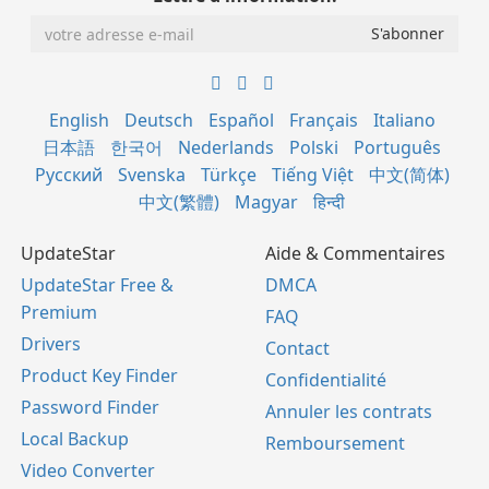
English
Deutsch
Español
Français
Italiano
日本語
한국어
Nederlands
Polski
Português
Русский
Svenska
Türkçe
Tiếng Việt
中文(简体)
中文(繁體)
Magyar
हिन्दी
UpdateStar
Aide & Commentaires
UpdateStar Free &
DMCA
Premium
FAQ
Drivers
Contact
Product Key Finder
Confidentialité
Password Finder
Annuler les contrats
Local Backup
Remboursement
Video Converter