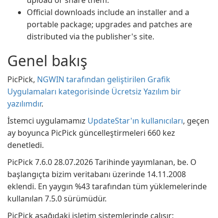
upload or share them.
Official downloads include an installer and a
portable package; upgrades and patches are
distributed via the publisher's site.
Genel bakış
PicPick,
NGWIN tarafından geliştirilen Grafik
Uygulamaları kategorisinde Ücretsiz Yazılım bir
yazılımdır
.
İstemci uygulamamız
UpdateStar'ın kullanıcıları
, geçen
ay boyunca PicPick güncelleştirmeleri 660 kez
denetledi.
PicPick 7.6.0 28.07.2026 Tarihinde yayımlanan, be. O
başlangıçta bizim veritabanı üzerinde 14.11.2008
eklendi. En yaygın %43 tarafından tüm yüklemelerinde
kullanılan 7.5.0 sürümüdür.
PicPick aşağıdaki işletim sistemlerinde çalışır: