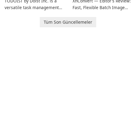
TODOIST by Doist Inc. is a
XnConvert — Editor’s Review:
versatile task management
Fast, Flexible Batch Image
tool designed to help
Converter for Windows,
individuals and teams
macOS and Linux XnConvert
Tüm Son Güncellemeler
organize their work and
is a polished, cross-platform
increase productivity.
batch image processor from
XnSoft that balances depth
and simplicity.