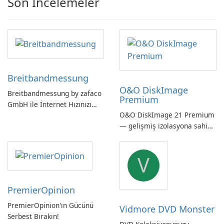
Son İncelemeler
Breitbandmessung
O&O DiskImage
Breitbandmessung by zafaco
Premium
GmbH ile İnternet Hızınızı
O&O DiskImage 21 Premium
Kontrol Edin!
— gelişmiş izolasyona sahip
güçlü, Alman yapımı tam
sistem yedekleme
V
PremierOpinion
PremierOpinion'ın Gücünü
Vidmore DVD Monster
Serbest Bırakın!