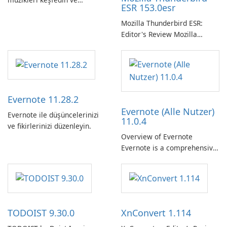
ESR 153.0esr
yayınlayın.
Mozilla Thunderbird ESR:
Editor's Review Mozilla
Thunderbird ESR (Extended
Support Release) is the long-
term support channel of the
Thunderbird desktop email
client designed for
Evernote 11.28.2
organizations and users who
Evernote (Alle Nutzer)
need predictable …
Evernote ile düşüncelerinizi
11.0.4
ve fikirlerinizi düzenleyin.
Overview of Evernote
Evernote is a comprehensive
note-taking and organization
software designed to help
users capture, organize, and
access information across
multiple devices.
TODOIST 9.30.0
XnConvert 1.114