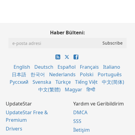
Haber Bülteni:
English
Deutsch
Español
Français
Italiano
日本語
한국어
Nederlands
Polski
Português
Русский
Svenska
Türkçe
Tiếng Việt
中文(简体)
中文(繁體)
Magyar
हिन्दी
UpdateStar
Yardım ve Geribildirim
UpdateStar Free &
DMCA
Premium
SSS
Drivers
İletişim