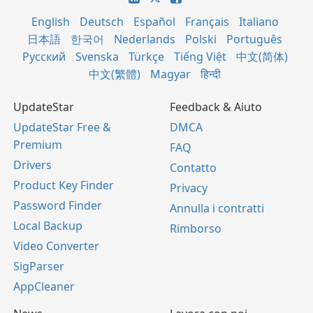
English
Deutsch
Español
Français
Italiano
日本語
한국어
Nederlands
Polski
Português
Русский
Svenska
Türkçe
Tiếng Việt
中文(简体)
中文(繁體)
Magyar
हिन्दी
UpdateStar
Feedback & Aiuto
UpdateStar Free &
DMCA
Premium
FAQ
Drivers
Contatto
Product Key Finder
Privacy
Password Finder
Annulla i contratti
Local Backup
Rimborso
Video Converter
SigParser
AppCleaner