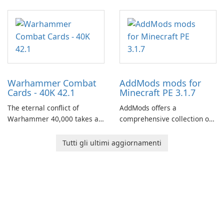
fantasy world of Dhayavar,
centered around the pursuit
of your brother, Andor,
through a quest-driven
narrative inspired by classic
role-playing games.
Warhammer Combat
AddMods mods for
Cards - 40K 42.1
Minecraft PE 3.1.7
The eternal conflict of
AddMods offers a
Warhammer 40,000 takes a
comprehensive collection of
new turn in Warhammer
add-ons for Minecraft PE,
Combat Cards - 40K, a card
allowing you to enhance your
Tutti gli ultimi aggiornamenti
game featuring miniatures
gameplay with incredible
from Games Workshop's
mods and maps. With these
Warhammer 40,000
add-ons, your Minecraft PE
Universe.
experience will become even
more captivating and
immersive.