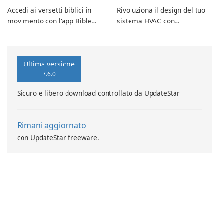
Accedi ai versetti biblici in
Rivoluziona il design del tuo
movimento con l'app Bible
sistema HVAC con
Verse di Vladimir Rybant
AcGasSynchro!
Ultima versione
7.6.0
Sicuro e libero download controllato da UpdateStar
Rimani aggiornato
con UpdateStar freeware.