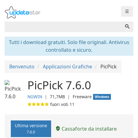
☰
Tutti i download gratuiti. Solo file originali. Antivirus
controllato e sicuro.
Benvenuto
Applicazioni Grafiche
PicPick
PicPick 7.6.0
NGWIN
❘
71,7MB
❘
Freeware
Windows
fuori voti
11
Ultima versione
Cassaforte da installare
7.6.0